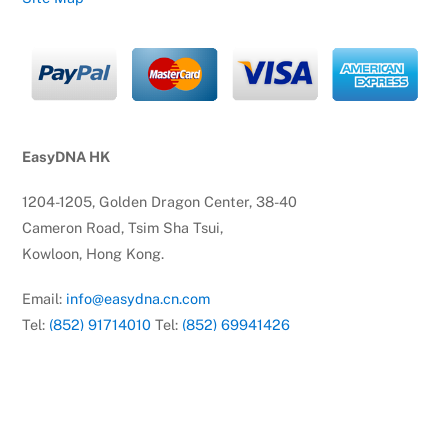
EasyDNA HK
1204-1205, Golden Dragon Center, 38-40
Cameron Road, Tsim Sha Tsui,
Kowloon, Hong Kong.
Email:
info@easydna.cn.com
Tel:
(852) 91714010
Tel:
(852) 69941426
© EasyDNA
2026
EasyDNA Theme - Powered by
Headway Information Services PTY LTD