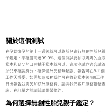
關於這個測試
在孕婦懷孕的第十一週後就可以為胎兒進行無創性胎兒親
子鑑定丶準確度高達99.9%。這個測試要抽取媽媽的血液
樣本和疑父的口腔拭子樣本就可以。這項測試亦適合試管
胎兒來確認身分丶確保體外受精無錯誤。報告可在8-11個
工作天辦妥。如需加急服務我們可在收到樣本後4個工作
日出報告並需另加額外服務費。請與我們客戶服務聯繫查
詢。在訂單之前請閱讀附帶條約。
為何選擇無創性胎兒親子鑑定？