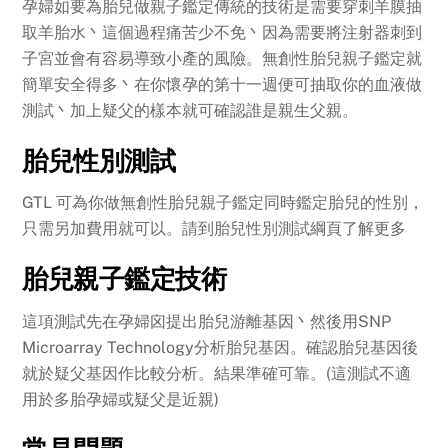
孕婦如要為胎兒做親子鑑定傳統的技術是需要穿刺羊膜抽
取羊胎水丶這個過程痛苦少不免丶因為需要將注射器刺到
子宮並會有容易導致小產的風險。無創性胎兒親子鑑定就
簡單安全得多丶在你懷孕的第十一週便可抽取你的血液做
測試丶加上疑父的樣本就可確認誰是親生父親。
胎兒性別測試
GTL 可為你做無創性胎兒親子鑑定同時鑑定胎兒的性別，
只需另加費用就可以。請到胎兒性別測試綱頁了解更多
胎兒親子鑑定技術
這項測試先在孕婦囟提出胎兒游離基因丶然後用SNP
Microarray Technology分析胎兒基因。確認胎兒基因後
就於疑父基因作比較分析。結果準確可靠。(這測試不適
用於多胎孕婦或疑父是近親)