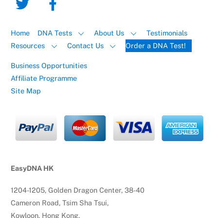
Home
DNA Tests
About Us
Testimonials
Resources
Contact Us
Order a DNA Test!
Business Opportunities
Affiliate Programme
Site Map
EasyDNA HK
1204-1205, Golden Dragon Center, 38-40
Cameron Road, Tsim Sha Tsui,
Kowloon, Hong Kong.