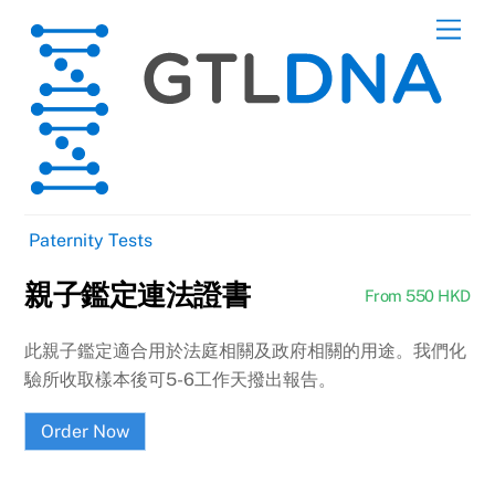
Skip
Men
to
content
Paternity Tests
親子鑑定連法證書
From 550 HKD
此親子鑑定適合用於法庭相關及政府相關的用途。我們化
驗所收取樣本後可5-6工作天撥出報告。
Order Now