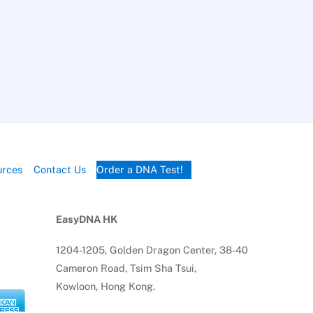
urces
Contact Us
Order a DNA Test!
EasyDNA HK
1204-1205, Golden Dragon Center, 38-40
Cameron Road, Tsim Sha Tsui,
Kowloon, Hong Kong.