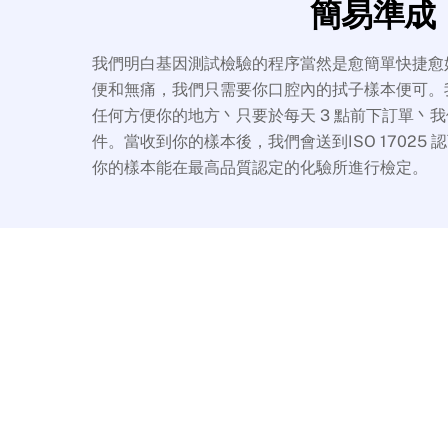
簡易準成
我們明白基因測試檢驗的程序當然是愈簡單快捷愈好
便和無痛，我們只需要你口腔內的拭子樣本便可。
任何方便你的地方丶只要於每天 3 點前下訂單丶
件。當收到你的樣本後，我們會送到ISO 17025
你的樣本能在最高品質認定的化驗所進行檢定。
Results were very quick from t