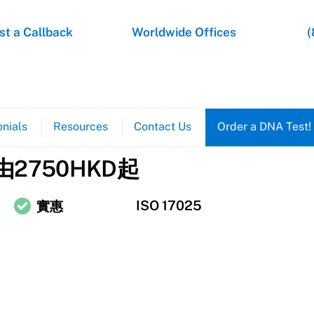
t a Callback
Worldwide Offices
(
nials
Resources
Contact Us
Order a DNA Test!
2750HKD起
ISO 17025
實惠