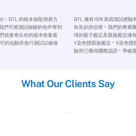
丶GTL 的樣本抽取簡易方
GTL 擁有15年基因測試
我們可將測試檢驗的包件寄到
有良好的信譽丶我們的專業團
我們就會奇出你的樣本收集套
球的親子鑑定及親族鑑定擁
 認可的化驗所進行測試以確保
Y染色體親族鑑定丶X染色體
驗所已獲得國際認證丶準確
What Our Clients Say
he time of delivery to the lab. It took only 5 days and that w
Canada, 24th December 2017