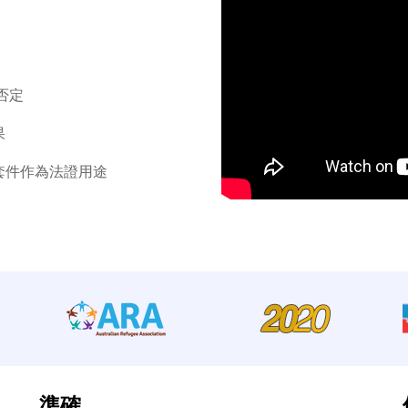
否定
果
套件作為法證用途
準確