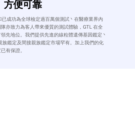
方便可靠
經驗和已成功為全球檢定過百萬個測試丶在醫療業界內
隊亦致力為客人帶來優質的測試體驗，GTL 在全
有領先地位。我們提供先進的線粒體遺傳基因鑑定丶
親族鑑定及間接親族鑑定市場罕有。加上我們的化
度已有保證。
as over the Christmas holidays!